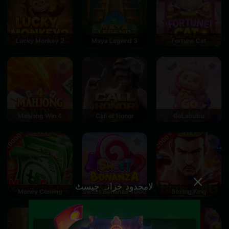
Lucky Monkey 2
Maya Legend 3
Fortune Cat
Mahjong Win 4
Call of Honor
GoLabubu
لامحدود خزانہ چیسٹ
Money Coming
Sweet Bonanza 1000
Boxing King