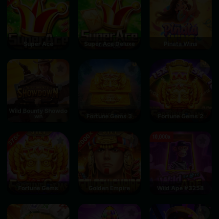
Super Ace
Super Ace Deluxe
Pinata Wins
Wild Bounty Showdo
wn
Fortune Gems 3
Fortune Gems 2
Fortune Gems
Golden Empire
Wild Ape #3258