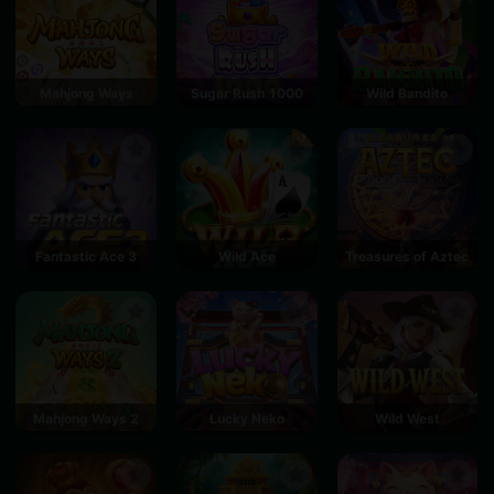
Mahjong Ways
Sugar Rush 1000
Wild Bandito
Fantastic Ace 3
Wild Ace
Treasures of Aztec
Mahjong Ways 2
Lucky Neko
Wild West