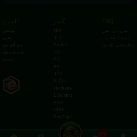
FAQ
گیمز
کاسینو
ہمارے بارے میں
Hot
ایونٹس
سروس معاہدہ
JILI
مشن
پرائیویسی پالیسی
Spribe
وی آئی پی
VG
فلاح و بہبود
PG
ایجنٹ
PP
JDB
FaChai
Hacksaw
BGaming
EVO
CQ9
RedTiger
- ایوارڈ یافتہ آن لائن گیمنگ فراہم کنندہ۔
www.pa7kk.com