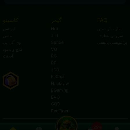
FAQ
گیمز
کاسینو
ہمارے بارے میں
Hot
ایونٹس
سروس معاہدہ
JILI
مشن
پرائیویسی پالیسی
Spribe
وی آئی پی
VG
فلاح و بہبود
PG
ایجنٹ
PP
JDB
FaChai
Hacksaw
BGaming
EVO
CQ9
RedTiger
- ایوارڈ یافتہ آن لائن گیمنگ فراہم کنندہ۔
www.pa7kk.com