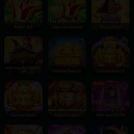
Super Ace
Super Ace Deluxe
Pinata Wins
Wild Bounty Showdo
wn
Fortune Gems 3
Fortune Gems 2
Fortune Gems
Golden Empire
Wild Ape #3258