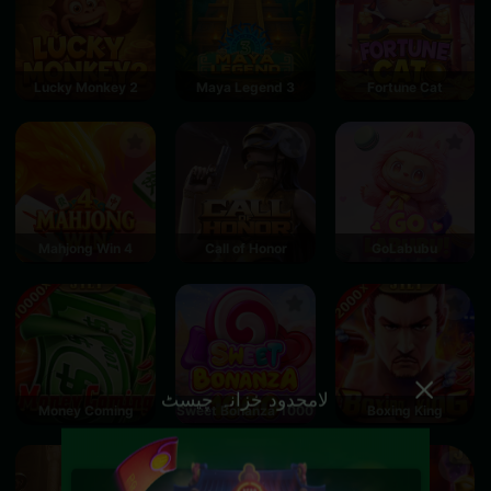
Lucky Monkey 2
Maya Legend 3
Fortune Cat
Mahjong Win 4
Call of Honor
GoLabubu
لامحدود خزانہ چیسٹ
Money Coming
Sweet Bonanza 1000
Boxing King