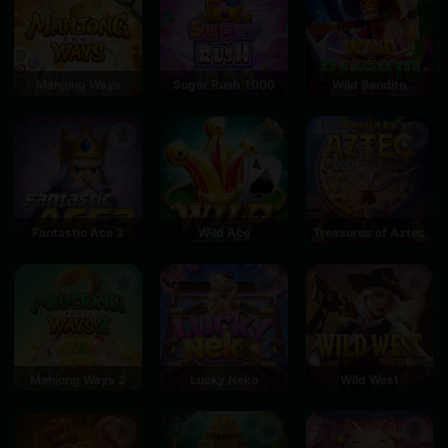
Mahjong Ways
Sugar Rush 1000
Wild Bandito
Fantastic Ace 3
Wild Ace
Treasures of Aztec
Mahjong Ways 2
Lucky Neko
Wild West